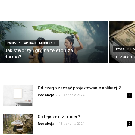
TWORZENIE APLIKACJI MOBILNYCH
TWORZENIE A
Jak stworzyć grę na telefon za
darmo?
Ile zarab
Od czego zacząć projektowanie aplikacji?
Redakcja
-
26 sierpnia 2024
0
Co lepsze niż Tinder?
Redakcja
-
13 sierpnia 2024
0