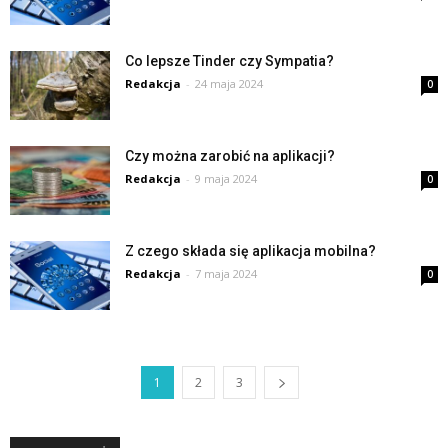
Co lepsze Tinder czy Sympatia?
Redakcja
-
24 maja 2024
0
Czy można zarobić na aplikacji?
Redakcja
-
9 maja 2024
0
Z czego składa się aplikacja mobilna?
Redakcja
-
7 maja 2024
0
1
2
3