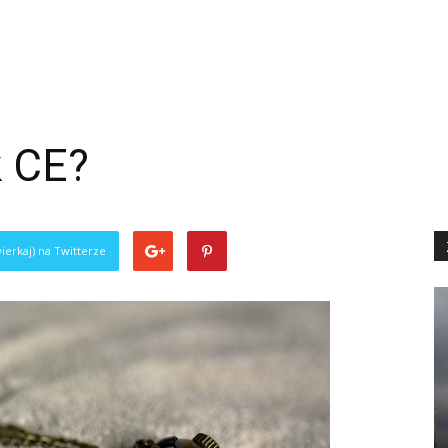
k CE?
ierkaj) na Twitterze