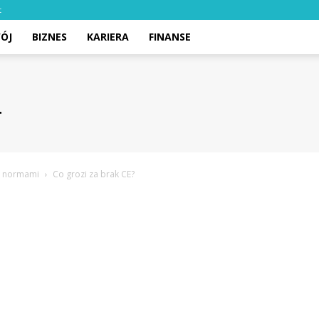
t
ÓJ
BIZNES
KARIERA
FINANSE
z normami
Co grozi za brak CE?