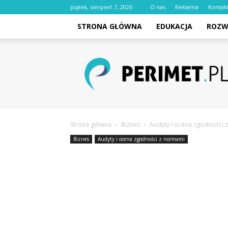
piątek, sierpień 7, 2026
O nas
Reklama
Kontak
STRONA GŁÓWNA
EDUKACJA
ROZW
perimet.pl
Strona główna
Biznes
Audyty i ocena zgodności 
Biznes
Audyty i ocena zgodności z normami