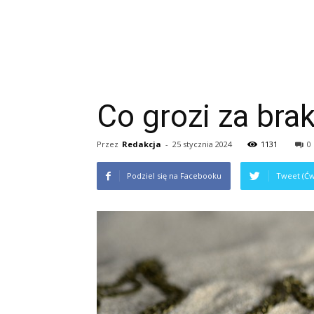
Co grozi za bra
Przez
Redakcja
-
25 stycznia 2024
1131
0
Podziel się na Facebooku
Tweet (Ćw