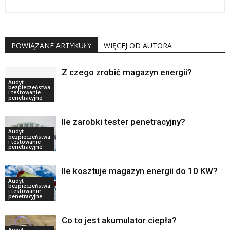
POWIĄZANE ARTYKUŁY
WIĘCEJ OD AUTORA
Z czego zrobić magazyn energii?
Audyt
bezpieczeństwa
i testowanie
penetracyjne
Ile zarobki tester penetracyjny?
Audyt
bezpieczeństwa
i testowanie
penetracyjne
Ile kosztuje magazyn energii do 10 KW?
Audyt
bezpieczeństwa
i testowanie
penetracyjne
Co to jest akumulator ciepła?