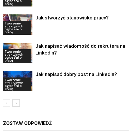
ogłoszeń o
pracę
Jak stworzyć stanowisko pracy?
Tworzenie
atrakcyjnych
ogłoszeń o
pracę
Jak napisać wiadomość do rekrutera na
Tworzenie
LinkedIn?
atrakcyjnych
ogłoszeń o
pracę
Jak napisać dobry post na LinkedIn?
Tworzenie
atrakcyjnych
ogłoszeń o
pracę
ZOSTAW ODPOWIEDŹ