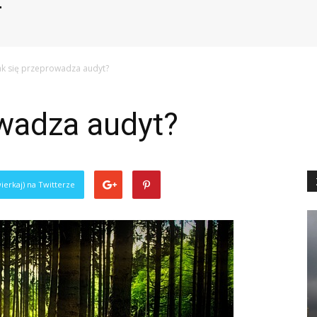
ak się przeprowadza audyt?
owadza audyt?
ierkaj) na Twitterze