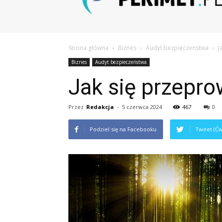
Strona główna
Biznes
Audyt bezpieczeństwa
J
Biznes
Audyt bezpieczeństwa
Jak się przepr
Przez
Redakcja
-
5 czerwca 2024
467
0
Podziel się na Facebooku
Tweet (Ćw