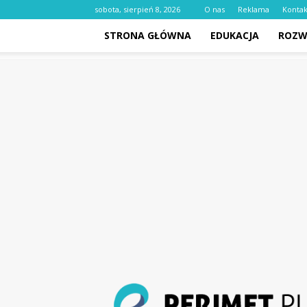
sobota, sierpień 8, 2026
O nas
Reklama
Kontak
STRONA GŁÓWNA
EDUKACJA
ROZW
perimet.pl