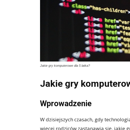
Jakie gry komputerowe dla 5 latka?
Jakie gry komputerow
Wprowadzenie
W dzisiejszych czasach, gdy technologia
więcej rodziców zastanawia się, jakie