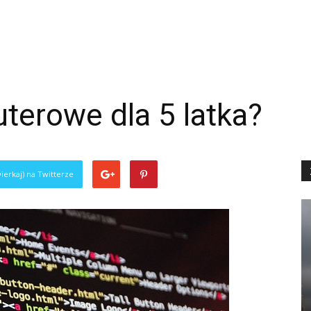
terowe dla 5 latka?
ierkaj) na Twitterze