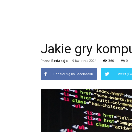
Jakie gry kompu
Przez
Redakcja
-
9 kwietnia 2024
366
0
Podziel się na Facebooku
Tweet (Ćw