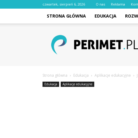
czwartek, sierpień 6, 2026
O nas
Reklama
Kon
STRONA GŁÓWNA
EDUKACJA
ROZW
perimet.pl
Strona główna
Edukacja
Aplikacje edukacyjne
Edukacja
Aplikacje edukacyjne