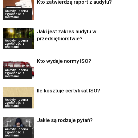
Kto zatwierdzą raport z audytu?
Audyty i ocena
zgodności z
normami
Jaki jest zakres audytu w
przedsiębiorstwie?
Audyty i ocena
zgodności z
normami
Kto wydaje normy ISO?
Audyty i ocena
zgodności z
normami
Ile kosztuje certyfikat ISO?
Audyty i ocena
zgodności z
normami
Jakie są rodzaje pytań?
Audyty i ocena
zgodności z
normami